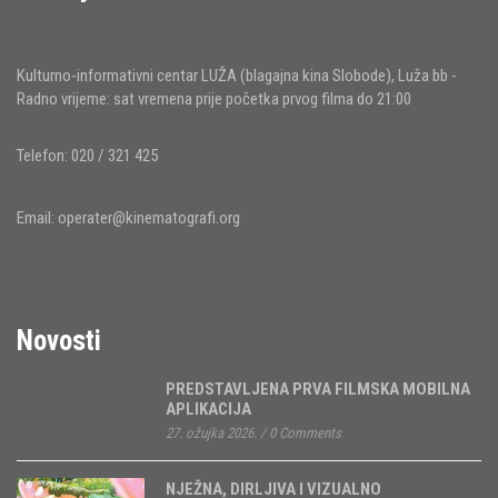
Kulturno-informativni centar LUŽA (blagajna kina Slobode), Luža bb -
Radno vrijeme: sat vremena prije početka prvog filma do 21:00
Telefon: 020 / 321 425
Email:
operater@kinematografi.org
Novosti
PREDSTAVLJENA PRVA FILMSKA MOBILNA
APLIKACIJA
27. ožujka 2026.
/
0 Comments
NJEŽNA, DIRLJIVA I VIZUALNO