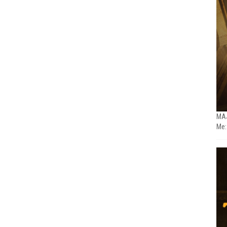
MAJ
Me: