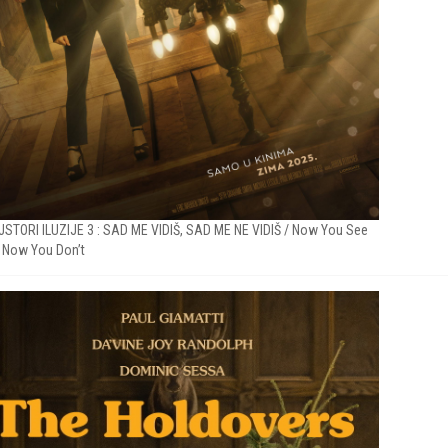
STORI ILUZIJE 3 : SAD ME VIDIŠ, SAD ME NE VIDIŠ / Now You See
 Now You Don’t