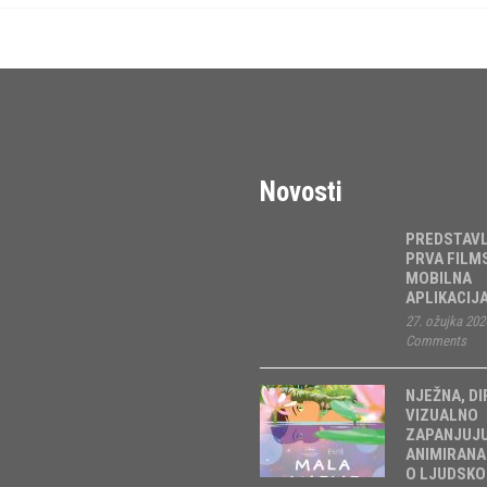
Novosti
PREDSTAV
PRVA FILM
MOBILNA
APLIKACIJ
27. ožujka 202
Comments
NJEŽNA, DI
VIZUALNO
ZAPANJUJ
ANIMIRANA
O LJUDSKO