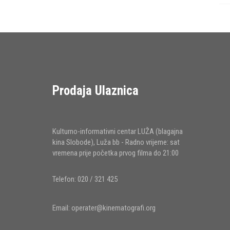
Prodaja Ulaznica
Kulturno-informativni centar LUŽA (blagajna
kina Slobode), Luža bb - Radno vrijeme: sat
vremena prije početka prvog filma do 21:00
Telefon: 020 / 321 425
Email:
operater@kinematografi.org