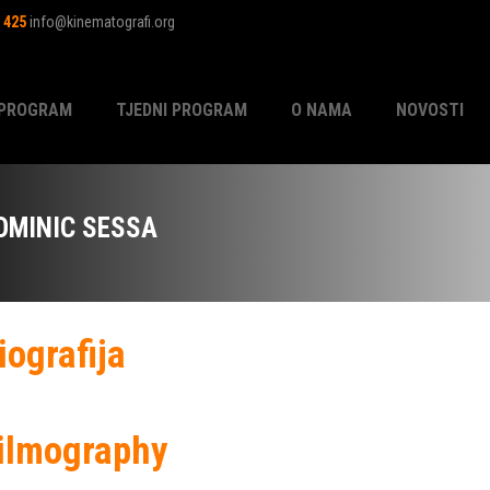
1 425
info@kinematografi.org
PROGRAM
TJEDNI PROGRAM
O NAMA
NOVOSTI
OMINIC SESSA
iografija
ilmography