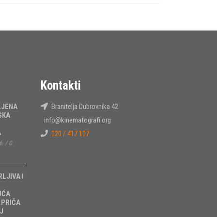
Kontakti
LJENA
Branitelja Dubrovnika 42
SKA
info@kinematografi.org
A
020 / 417 107
6.
/
0
RLJIVA I
UĆA
 PRIČA
J