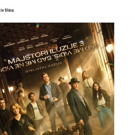
iv filma