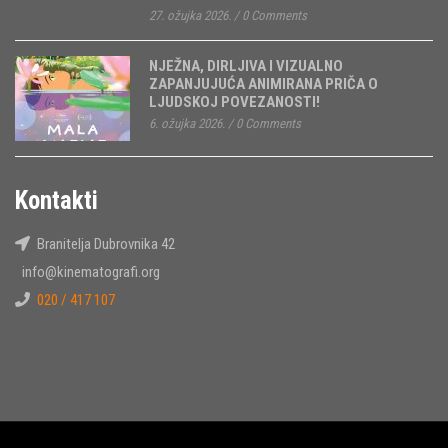
27. ožujka 2026.
/
0 Comments
NJEŽNA, DIRLJIVA I VIZUALNO
ZAPANJUJUĆA ANIMIRANA PRIČA O
LJUDSKOJ POVEZANOSTI!
6. ožujka 2026.
/
0 Comments
Kontakti
Branitelja Dubrovnika 42
info@kinematografi.org
020 / 417 107