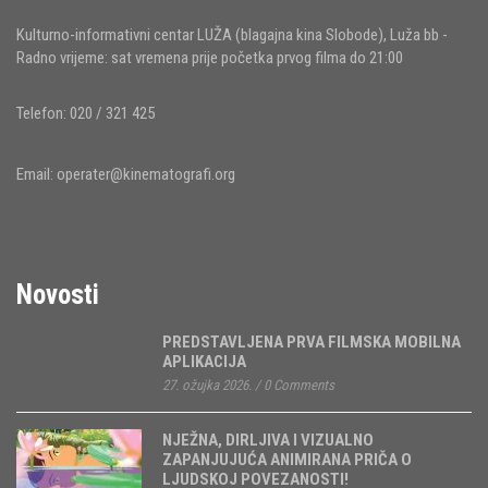
Kulturno-informativni centar LUŽA (blagajna kina Slobode), Luža bb -
Radno vrijeme: sat vremena prije početka prvog filma do 21:00
Telefon: 020 / 321 425
Email:
operater@kinematografi.org
Novosti
PREDSTAVLJENA PRVA FILMSKA MOBILNA
APLIKACIJA
27. ožujka 2026.
/
0 Comments
NJEŽNA, DIRLJIVA I VIZUALNO
ZAPANJUJUĆA ANIMIRANA PRIČA O
LJUDSKOJ POVEZANOSTI!