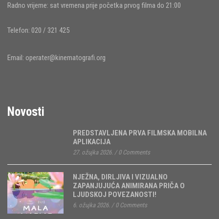
Radno vrijeme: sat vremena prije početka prvog filma do 21:00
Telefon: 020 / 321 425
Email:
operater@kinematografi.org
Novosti
PREDSTAVLJENA PRVA FILMSKA MOBILNA
APLIKACIJA
27. ožujka 2026.
/
0 Comments
NJEŽNA, DIRLJIVA I VIZUALNO
ZAPANJUJUĆA ANIMIRANA PRIČA O
LJUDSKOJ POVEZANOSTI!
6. ožujka 2026.
/
0 Comments