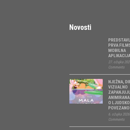
Novosti
PREDSTAV
PRVA FILM
MOBILNA
APLIKACIJ
27. ožujka 202
Comments
NJEŽNA, DI
VIZUALNO
ZAPANJUJ
ANIMIRANA
O LJUDSKO
POVEZANOS
6. ožujka 2026
Comments