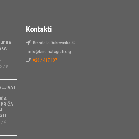
Kontakti
LJENA
Branitelja Dubrovnika 42
SKA
info@kinematografi.org
A
020 / 417 107
6.
/
0
RLJIVA I
UĆA
 PRIČA
J
TI!
.
/
0