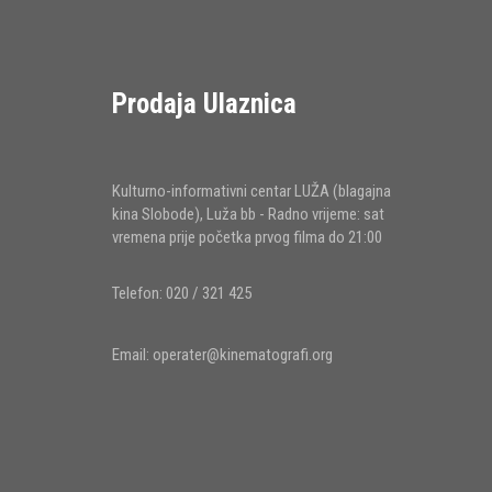
Prodaja Ulaznica
Kulturno-informativni centar LUŽA (blagajna
kina Slobode), Luža bb - Radno vrijeme: sat
vremena prije početka prvog filma do 21:00
Telefon: 020 / 321 425
Email:
operater@kinematografi.org