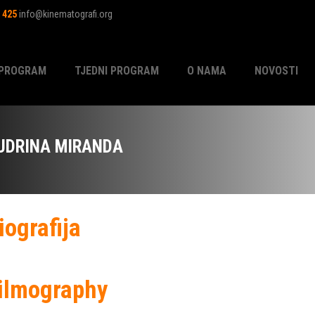
1 425
info@kinematografi.org
PROGRAM
TJEDNI PROGRAM
O NAMA
NOVOSTI
UDRINA MIRANDA
iografija
ilmography