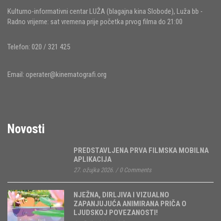
Kulturno-informativni centar LUŽA (blagajna kina Slobode), Luža bb -
Radno vrijeme: sat vremena prije početka prvog filma do 21:00
Telefon: 020 / 321 425
Email:
operater@kinematografi.org
Novosti
PREDSTAVLJENA PRVA FILMSKA MOBILNA
APLIKACIJA
27. ožujka 2026.
/
0 Comments
NJEŽNA, DIRLJIVA I VIZUALNO
ZAPANJUJUĆA ANIMIRANA PRIČA O
LJUDSKOJ POVEZANOSTI!