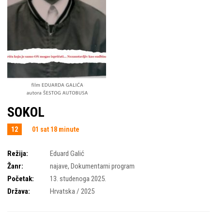
SOKOL
12
01 sat 18 minute
Režija:
Eduard Galić
Žanr:
najave
,
Dokumentarni program
Početak:
13. studenoga 2025.
Država:
Hrvatska / 2025