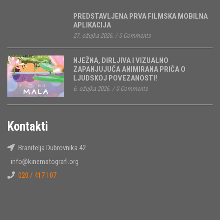
PREDSTAVLJENA PRVA FILMSKA MOBILNA
APLIKACIJA
27. ožujka 2026.
/
0 Comments
NJEŽNA, DIRLJIVA I VIZUALNO
ZAPANJUJUĆA ANIMIRANA PRIČA O
LJUDSKOJ POVEZANOSTI!
6. ožujka 2026.
/
0 Comments
Kontakti
Branitelja Dubrovnika 42
info@kinematografi.org
020 / 417 107