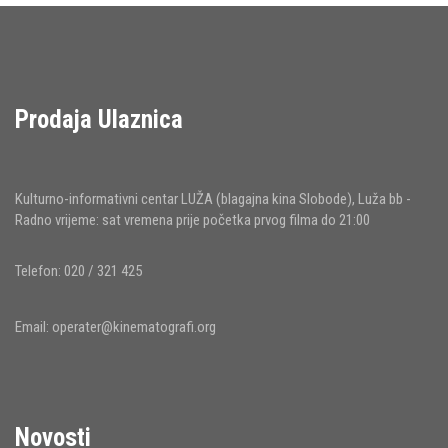
Prodaja Ulaznica
Kulturno-informativni centar LUŽA (blagajna kina Slobode), Luža bb -
Radno vrijeme: sat vremena prije početka prvog filma do 21:00
Telefon: 020 / 321 425
Email:
operater@kinematografi.org
Novosti