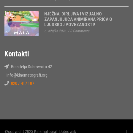
NJEŽNA, DIRLJIVA I VIZUALNO
ZAPANJUJUĆA ANIMIRANA PRIČA O
LJUDSKOJ POVEZANOSTI!
6. ožujka 2026.
/
0 Comments
Kontakti
Branitelja Dubrovnika 42
info@kinematografi.org
020 / 417 107
©copyright 2023 Kinematografi Dubrovnik