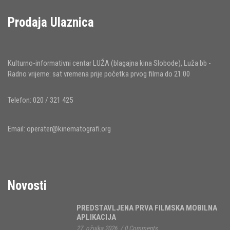
Prodaja Ulaznica
Kulturno-informativni centar LUŽA (blagajna kina Slobode), Luža bb -
Radno vrijeme: sat vremena prije početka prvog filma do 21:00
Telefon: 020 / 321 425
Email:
operater@kinematografi.org
Novosti
PREDSTAVLJENA PRVA FILMSKA MOBILNA
APLIKACIJA
27. ožujka 2026.
/
0 Comments