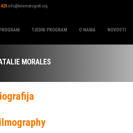
1 425
info@kinematografi.org
PROGRAM
TJEDNI PROGRAM
O NAMA
NOVOSTI
ATALIE MORALES
iografija
ilmography