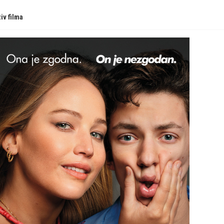
iv filma