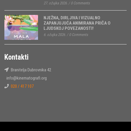
27. ožujka 2026.
/
0 Comments
NJEŽNA, DIRLJIVA I VIZUALNO
ZAPANJUJUĆA ANIMIRANA PRIČA O
LJUDSKOJ POVEZANOSTI!
6. ožujka 2026.
/
0 Comments
Kontakti
Branitelja Dubrovnika 42
info@kinematografi.org
020 / 417 107